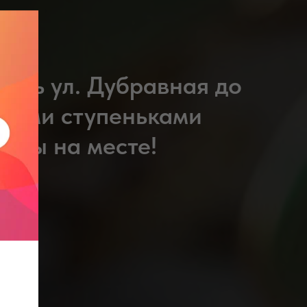
доль ул. Дубравная до
сными ступеньками
, Вы на месте!