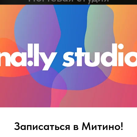
NailY Митино
☎
+7(901)421-02-48
о Митино, затем направо в
 Барышиха, тропинка с кра
со стороны улицы Барышиха
Мы в 3 минутах от метро Митино!
улица Барышиха, д 16
Записаться в Митино!
Написать в Whatsapp