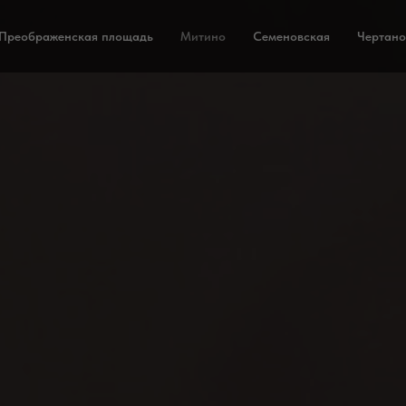
Преображенская площадь
Митино
Семеновская
Чертано